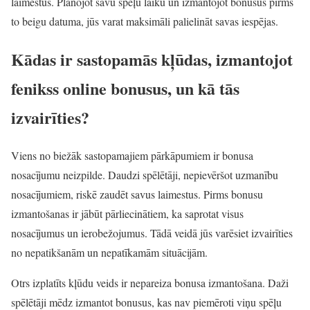
laimestus. Plānojot savu spēļu laiku un izmantojot bonusus pirms
to beigu datuma, jūs varat maksimāli palielināt savas iespējas.
Kādas ir sastopamās kļūdas, izmantojot
fenikss online bonusus, un kā tās
izvairīties?
Viens no biežāk sastopamajiem pārkāpumiem ir bonusa
nosacījumu neizpilde. Daudzi spēlētāji, nepievēršot uzmanību
nosacījumiem, riskē zaudēt savus laimestus. Pirms bonusu
izmantošanas ir jābūt pārliecinātiem, ka saprotat visus
nosacījumus un ierobežojumus. Tādā veidā jūs varēsiet izvairīties
no nepatikšanām un nepatīkamām situācijām.
Otrs izplatīts kļūdu veids ir nepareiza bonusa izmantošana. Daži
spēlētāji mēdz izmantot bonusus, kas nav piemēroti viņu spēļu