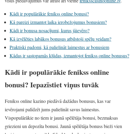
visus piedāvājumus var atrast arī vietnē
feniksscasinoonline.lv
.
Kādi ir populārākie fenikss online bonusi?
Kā pareizi izmantot laika ierobežojumus bonusiem?
Kādi ir bonusa nosacījumi, kurus jāievēro?
Kā izvēlēties labākos bonusus atbilstoši spēļu veidam?
Praktiski padomi, kā palielināt laimestus ar bonusiem
Kādas ir sastopamās kļūdas, izmantojot fenikss online bonusus?
Kādi ir populārākie fenikss online
bonusi? Iepazīstiet viņus tuvāk
Fenikss online kazino piedāvā dažādus bonusus, kas var
ievērojami palīdzēt jums palielināt savus laimestus.
Vispopulārākie no tiem ir jaunā spēlētāja bonusi, bezmaksas
griezieni un depozīta bonusi. Jaunā spēlētāja bonuss bieži vien