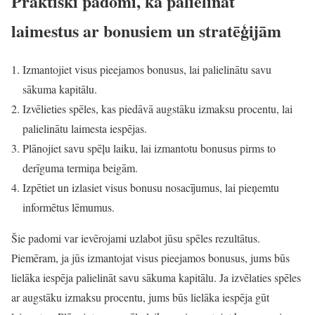
Praktiski padomi, kā palielināt
laimestus ar bonusiem un stratēģijām
Izmantojiet visus pieejamos bonusus, lai palielinātu savu
sākuma kapitālu.
Izvēlieties spēles, kas piedāvā augstāku izmaksu procentu, lai
palielinātu laimesta iespējas.
Plānojiet savu spēļu laiku, lai izmantotu bonusus pirms to
derīguma termiņa beigām.
Izpētiet un izlasiet visus bonusu nosacījumus, lai pieņemtu
informētus lēmumus.
Šie padomi var ievērojami uzlabot jūsu spēles rezultātus.
Piemēram, ja jūs izmantojat visus pieejamos bonusus, jums būs
lielāka iespēja palielināt savu sākuma kapitālu. Ja izvēlaties spēles
ar augstāku izmaksu procentu, jums būs lielāka iespēja gūt